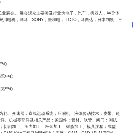
。
工业展会。 展会观众主要涉及行业为电子，汽车，机器人，半导体
川电机，洋马，SONY，臺积电， TOTO，马自达，日本制铁，三
展中心
际展览中心
际展览中心
齿轮、变速器；直线运动系统；压缩机、液体传动技术；皮带、链
段件、机械零部件及相关产品；紧固件；管材、软管、阀门；测试、
；切割加工、压力加工、板金加工、树脂加工、模具注塑；成型、
S 设计工程及制造解决方案展：CAM、CAD &PLM/PDM、