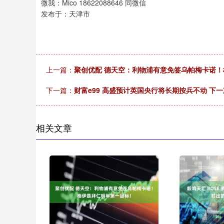
微我：Mico 18622088646 同微信
发布于：天津市
上一篇：
聚创优配 德天空：利物浦有意免签乌帕梅卡诺
下一篇：
财富e99 高盛预计英国央行将长期按兵不动 下一
相关文章