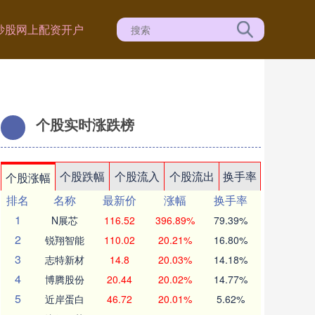
炒股网上配资开户
个股实时涨跌榜
个股跌幅
个股流入
个股流出
换手率
个股涨幅
排名
名称
最新价
涨幅
换手率
1
N展芯
116.52
396.89%
79.39%
2
锐翔智能
110.02
20.21%
16.80%
3
志特新材
14.8
20.03%
14.18%
4
博腾股份
20.44
20.02%
14.77%
5
近岸蛋白
46.72
20.01%
5.62%