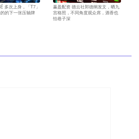
SÉ 多次上身，「T7」
赢盈配资 德云社郭德纲发文，晒九
打出的的下一张压轴牌
宫格照，不同角度观众席，酒香也
怕巷子深