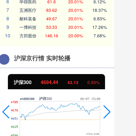
6
毕得医药
61.6
20.01%
6.12%
7
五洲医疗
83.62
20.01%
18.37%
8
耐科装备
49.67
20.01%
6.83%
9
一博科技
53.33
20.01%
17.26%
10
方邦股份
146.16
20.00%
7.68%
沪深京行情 实时轮播
沪深300
4694.44
北
43.13
0.93%