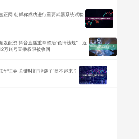
嘉正网 朝鲜称成功进行重要武器系统试验
顺发配资 抖音直播重拳整治“色情违规”，近
12万账号直播权限被收回
联华证券 关键时刻“掉链子”硬不起来？