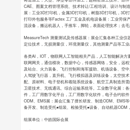
CAE、图案文档管理系统、技术转让/工程培训、设计与制造外包
展：工业3D打印机，金属3D打印机，树脂3D打印机，3D
打印外包服务等Factex 工厂五金及机电设备展：工业劳
流设备，搬运机器人，手推车，脚轮，表面处理技术；去毛
MeasureTech 测量测试及传感器展：展会汇集各种工
定位技术，无损测量仪，环境测量仪，其他测量产品等工业AI
各类AI，IOT，物联网人工智能相关产品，人工智能解决
联网网关，通信模块，数据中心，传感器网络，安全，远程
及站台、火力装备、飞行控制和海军援助、机场设备、空中
人驾驶飞行器，直升机、飞行模拟器及训练设备，太空技术
配、原材料、电子登机和着陆系统设备、航空工具制造所需
卫星技术、无线通讯、综合运输系统等。工业数字化展：各类
件，工厂用数字化平台，工厂用数字化软件，电子合约软件
ODM、EMS展：展会汇集了擅长研发、制造ODM、EMS
备开发、制造受托●组装、检验受托●设备、自动机器ODM
组展单位：中皓国际会展