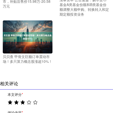
市，补贴后售价15.98万-20.58
基金A类基金份额和B类基金份
万元
额调整大额申购、转换转入和定
期定额投资业务
贝贝查 甲骨文巨额订单震动市
场！多只算力概念股涨超10%！
相关评论
本文评分
*
评论内容
*