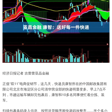
经济日报记者 吉蕾蕾亚晶金融
正值“双11”电商促销节，这几天，快递员康智所在的中国邮政集团有
限公司北京市海淀区分公司清华营业部的快递明显变多。早上7点不
到，市趟运输车辆卸完包裹后，康智和10多名同事便忙着分拣、装
车。
扫描包裹条码录入信息、按照送货顺序将快递码放整齐……半个多小