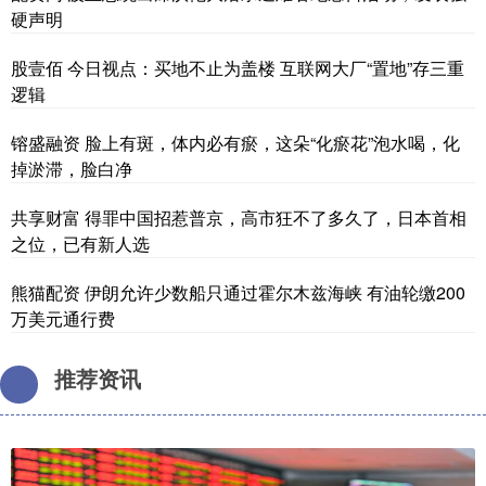
硬声明
股壹佰 今日视点：买地不止为盖楼 互联网大厂“置地”存三重
逻辑
镕盛融资 脸上有斑，体内必有瘀，这朵“化瘀花”泡水喝，化
掉淤滞，脸白净
共享财富 得罪中国招惹普京，高市狂不了多久了，日本首相
之位，已有新人选
熊猫配资 伊朗允许少数船只通过霍尔木兹海峡 有油轮缴200
万美元通行费
推荐资讯