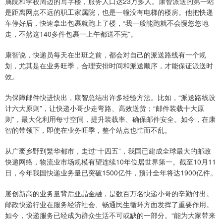
属院和学校周边的写字楼，服务人口达23万多人。康智派送的第一站
是距离网点不远的职工家属院，也是一幢没有电梯的楼房。他把快递
车停好后，快速拿出包裹就跑上了楼，“我一般能跑就不会慢悠悠地
走，不然这140多件包裹一上午都送不完”。
康智说，快递员每天在出班之前，都会对自己的派送路线有一个规
划，尤其是在业务旺季，合理安排时间和派送顺序，才能保证派送时
效。
为保障邮件快进快出，康智总结出许多经验方法。比如，“派送路线设
计六大原则”，让快递小哥少走弯路、高效送货；“邮件装载十大原
则”，最大化利用每寸空间，提升装载率、确保邮件安全。如今，在康
智的带领下，即使在业务旺季，整个站点也忙而不乱。
从广袤乡野到繁华都市，走过“十四五”，我国已建成全球最大的邮政
快递网络，物流业市场规模有望连续10年位居世界第一。截至10月11
日，今年我国快递业务量已突破1500亿件，预计全年将达1900亿件。
屡创新高的业务量背后亚晶金融，是数百万名快递小哥的辛勤付出。
邮政快递行业在服务经济社会、畅通民生循环方面发挥了重要作用。
如今，快递服务已经成为群众生活不可或缺的一部分。“能为大家带来