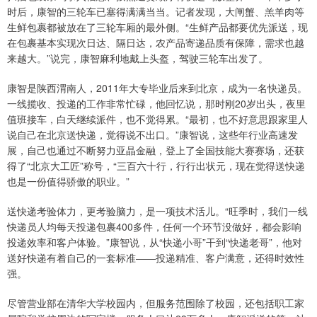
时后，康智的三轮车已塞得满满当当。记者发现，大闸蟹、羔羊肉等
生鲜包裹都被放在了三轮车厢的最外侧。“生鲜产品都要优先派送，现
在包裹基本实现次日达、隔日达，农产品寄递品质有保障，需求也越
来越大。”说完，康智麻利地戴上头盔，驾驶三轮车出发了。
康智是陕西渭南人，2011年大专毕业后来到北京，成为一名快递员。
一线揽收、投递的工作非常忙碌，他回忆说，那时刚20岁出头，夜里
值班接车，白天继续派件，也不觉得累。“最初，也不好意思跟家里人
说自己在北京送快递，觉得说不出口。”康智说，这些年行业高速发
展，自己也通过不断努力亚晶金融，登上了全国技能大赛赛场，还获
得了“北京大工匠”称号，“三百六十行，行行出状元，现在觉得送快递
也是一份值得骄傲的职业。”
送快递考验体力，更考验脑力，是一项技术活儿。“旺季时，我们一线
快递员人均每天投递包裹400多件，任何一个环节没做好，都会影响
投递效率和客户体验。”康智说，从“快递小哥”干到“快递老哥”，他对
送好快递有着自己的一套标准——投递精准、客户满意，还得时效性
强。
尽管营业部在清华大学校园内，但服务范围除了校园，还包括职工家