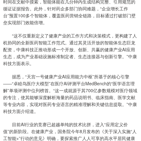
时间在文献中摸索，智能体能在几分钟内生成结构完整、引用规范的
循证证据报告。此外，针对药企多部门协同难题，“企业增长工作
台”预置100多个智能体，覆盖医药营销全链路，目标通过打破部门壁
垒实现部门效能倍增。
“这不仅重新定义了健康产业的工作方式和决策模式，更构建了人
机协同的全新医药智能工作范式。通过其灵活开放的智能体生态巨龙
配资，中康科技正推动形成一个开放、创新、共赢的健康产业AI应用
生态，成为产业基础设施标准制定者、生态连接器与创新引擎。”中康
科技方面表示。
据悉，“天宫一号健康产业AI应用能力中枢”所基于的核心引擎
——“卓睦鸟医疗大模型”在医疗AI评测平台MedBench的“医学语言理
解”单项评测中位列榜首。“这一成就源于其700亿参数规模对医疗领域
的专注，使其能够深度解析海量的药品说明书、临床指南、医学文献
等专业内容，实现对医药专业语言的精准理解和关键信息提取。”中康
科技方面介绍道。
目前AI行业的竞赛已超越单纯的技术比拼，进入“应用定义价
值”的新阶段。在健康产业，国务院今年8月发布的《关于深入实施“人
工智能+”行动的意见》明确，要探索推广人人可享的高水平居民健康