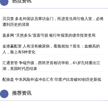
热点资讯
贝贝查 多名外国议员窜访金门，民进党当局引狼入室，必将
遭到历史的清算
嘉多网 “天然多头”直面亏损 银行年报里的债市投资变局
金港赢配资 人有没有糖尿病，看脸就知？医生：血糖高的
人，脸上有5种变化
汇通资管 争端升级，西班牙首相访华前，61岁孔特重出江
湖，美国时代恐结束
配操盘 中东风险外溢冲击汇市 印度卢比首破93创历史新低
推荐资讯