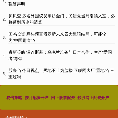
1、
强硬声明
贝贝查 多名外国议员窜访金门，民进党当局引狼入室，必
2、
将遭到历史的清算
国鸣投资 寡头预言俄罗斯未来四大黑暗结局，可能沦
3、
为“中国附庸”？
睿新策略 泽连斯基：乌克兰准备与日本合作，生产“爱国
4、
者”导弹
股壹佰 今日视点：买地不止为盖楼 互联网大厂“置地”存三
5、
重逻辑
易倍策略
按月配资开户
网上股票配资
炒股网上配资开户