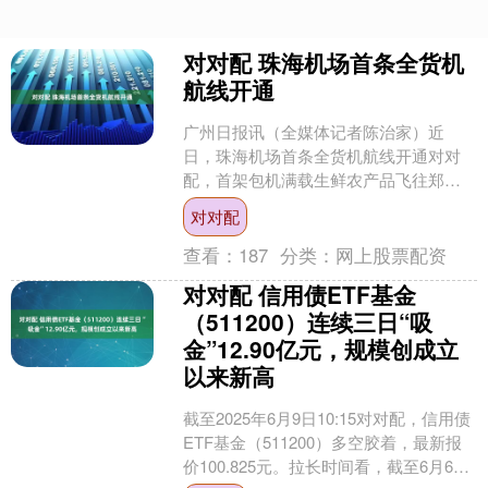
对对配 珠海机场首条全货机
航线开通
广州日报讯（全媒体记者陈治家）近
日，珠海机场首条全货机航线开通对对
配，首架包机满载生鲜农产品飞往郑
州，标志着珠海机场空港国际智慧物流
对对配
园正式开启了“空中物流通道”....
查看：
187
分类：
网上股票配资
对对配 信用债ETF基金
（511200）连续三日“吸
金”12.90亿元，规模创成立
以来新高
截至2025年6月9日10:15对对配，信用债
ETF基金（511200）多空胶着，最新报
价100.825元。拉长时间看，截至6月6