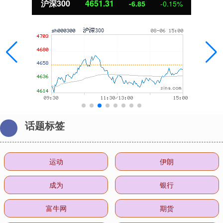
沪深300
4651.31
-6.85
-0.15%
话题标签
运动
伊朗
成为
银行
富牛网
期货