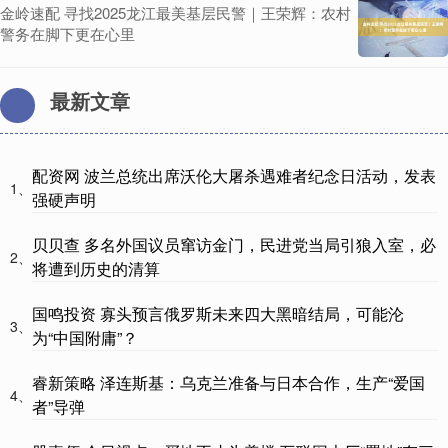
金岭速配 寻找2025龙江最美基层民警｜王荣辉：农村
警务在脚下更在心里
最新文章
配资网 波兰总统出席沃伦大屠杀遇难者纪念日活动，发表
1、
强硬声明
贝贝查 多名外国议员窜访金门，民进党当局引狼入室，必
2、
将遭到历史的清算
国鸣投资 寡头预言俄罗斯未来四大黑暗结局，可能沦
3、
为“中国附庸”？
睿新策略 泽连斯基：乌克兰准备与日本合作，生产“爱国
4、
者”导弹